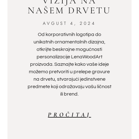
VIZIJA NA
NAŠEM DRVETU
AVGUST 4, 2024
Od korporativnih logotipa do
unikatnih ornamentalnih dizajna,
otkrijte beskrajne mogućnosti
personalizacije LenaWoodArt
proizvoda. Saznajte kako vaše ideje
možemo pretvoriti u prelepe gravure
na drvetu, stvarajući jedinstvene
predmete koji odražavaju vašu ličnost
ili brend.
PROČITAJ