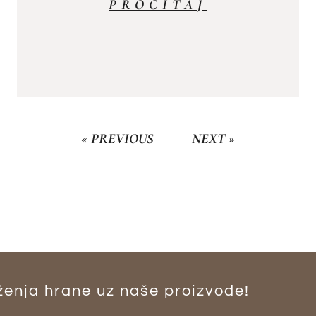
PROČITAJ
« PREVIOUS
NEXT »
enja hrane uz naše proizvode​!