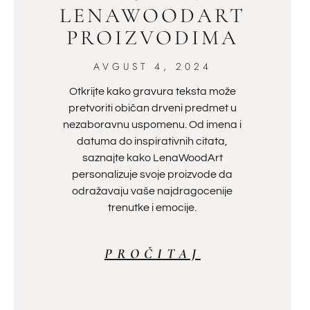
LENAWOODART
PROIZVODIMA
AVGUST 4, 2024
Otkrijte kako gravura teksta može
pretvoriti običan drveni predmet u
nezaboravnu uspomenu. Od imena i
datuma do inspirativnih citata,
saznajte kako LenaWoodArt
personalizuje svoje proizvode da
odražavaju vaše najdragocenije
trenutke i emocije.
PROČITAJ