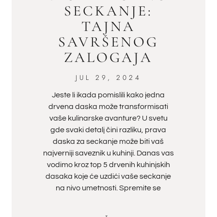
SECKANJE:
TAJNA
SAVRŠENOG
ZALOGAJA
JUL 29, 2024
Jeste li ikada pomislili kako jedna
drvena daska može transformisati
vaše kulinarske avanture? U svetu
gde svaki detalj čini razliku, prava
daska za seckanje može biti vaš
najverniji saveznik u kuhinji. Danas vas
vodimo kroz top 5 drvenih kuhinjskih
dasaka koje će uzdići vaše seckanje
na nivo umetnosti. Spremite se