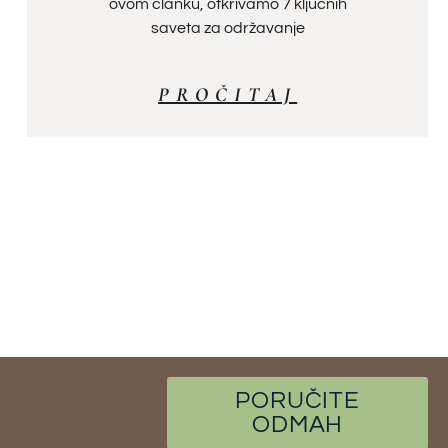
ovom članku, otkrivamo 7 ključnih
saveta za održavanje
PROČITAJ
PORUČITE
ODMAH