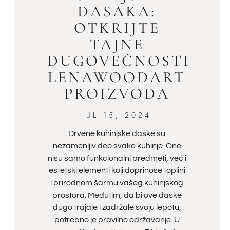
DASAKA:
OTKRIJTE
TAJNE
DUGOVEČNOSTI
LENAWOODART
PROIZVODA
JUL 15, 2024
Drvene kuhinjske daske su
nezamenljiv deo svake kuhinje. One
nisu samo funkcionalni predmeti, već i
estetski elementi koji doprinose toplini
i prirodnom šarmu vašeg kuhinjskog
prostora. Međutim, da bi ove daske
dugo trajale i zadržale svoju lepotu,
potrebno je pravilno održavanje. U