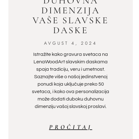
DUHOVNA
DIMENZIJA
VAŠE SLAVSKE
DASKE
AVGUST 4, 2024
Istražite kako gravura svetaca na
LenaWoodArt slavskim daskama
spaja tradiciju, veru i umetnost.
Saznajte više o našoj jedinstvenoj
ponudi koja uključuje preko 50
svetaca, i kako ova personalizacija
može dodati duboku duhovnu
dimenziju vašoj slavskoj proslavi.
PROČITAJ