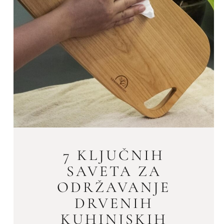
7 KLJUČNIH
SAVETA ZA
ODRŽAVANJE
DRVENIH
KUHINJSKIH