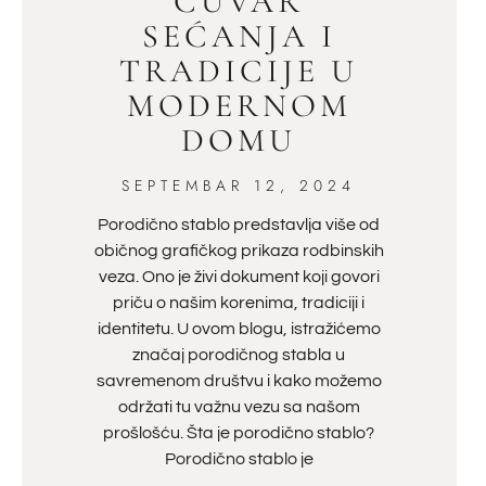
ČUVAR
SEĆANJA I
TRADICIJE U
MODERNOM
DOMU
SEPTEMBAR 12, 2024
Porodično stablo predstavlja više od
običnog grafičkog prikaza rodbinskih
veza. Ono je živi dokument koji govori
priču o našim korenima, tradiciji i
identitetu. U ovom blogu, istražićemo
značaj porodičnog stabla u
savremenom društvu i kako možemo
održati tu važnu vezu sa našom
prošlošću. Šta je porodično stablo?
Porodično stablo je