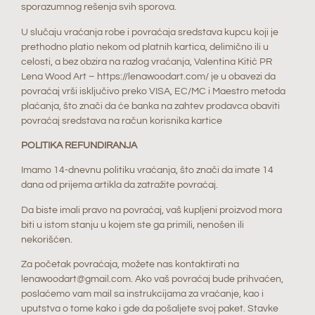
sporazumnog rešenja svih sporova.
U slučaju vraćanja robe i povraćaja sredstava kupcu koji je
prethodno platio nekom od platnih kartica, delimično ili u
celosti, a bez obzira na razlog vraćanja, Valentina Kitić PR
Lena Wood Art – https://lenawoodart.com/ je u obavezi da
povraćaj vrši isključivo preko VISA, EC/MC i Maestro metoda
plaćanja, što znači da će banka na zahtev prodavca obaviti
povraćaj sredstava na račun korisnika kartice
POLITIKA REFUNDIRANJA
Imamo 14-dnevnu politiku vraćanja, što znači da imate 14
dana od prijema artikla da zatražite povraćaj.
Da biste imali pravo na povraćaj, vaš kupljeni proizvod mora
biti u istom stanju u kojem ste ga primili, nenošen ili
nekorišćen.
Za početak povraćaja, možete nas kontaktirati na
lenawoodart@gmail.com. Ako vaš povraćaj bude prihvaćen,
poslaćemo vam mail sa instrukcijama za vraćanje, kao i
uputstva o tome kako i gde da pošaljete svoj paket. Stavke