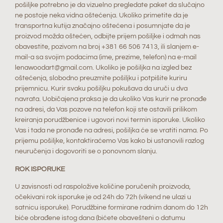
pošiljke potrebno je da vizuelno pregledate paket da slučajno
ne postoje neka vidna oštećenja. Ukoliko primetite da je
transportna kutija značajno oštećena i posumnjate da je
proizvod možda oštećen, odbijte prijem pošiljke i odmah nas
obavestite, pozivom na broj +381 66 506 7413, ili slanjem e-
mail-a sa svojim podacima (ime, prezime, telefon) na e-mail
lenawoodart@gmail.com. Ukoliko je pošiljka na izgled bez
oštećenja, slobodno preuzmite pošiljku i potpišite kuriru
prijemnicu. Kurir svaku pošiljku pokušava da uruči u dva
navrata. Uobičajena praksa je da ukoliko Vas kurir ne pronađe
na adresi, da Vas pozove na telefon koji ste ostavili prilikom
kreiranja porudžbenice i ugovori novi termin isporuke. Ukoliko
Vas i tada ne pronađe na adresi, pošiljka će se vratiti nama. Po
prijemu pošiljke, kontaktiraćemo Vas kako bi ustanovili razlog
neuručenja i dogovoriti se o ponovnom slanju.
ROK ISPORUKE
U zavisnosti od raspoložive količine poručenih proizvoda,
očekivani rok isporuke je od 24h do 72h (vikend ne ulazi u
satnicu isporuke). Porudžbine formirane radnim danom do 12h
biće obrađene istog dana (bićete obavešteni o datumu