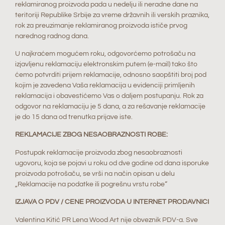
reklamiranog proizvoda pada u nedelju ili neradne dane na
teritoriji Republike Srbije za vreme državnih ili verskih praznika,
rok za preuzimanje reklamiranog proizvoda ističe prvog
narednog radnog dana.
U najkraćem mogućem roku, odgovorćemo potrošaču na
izjavljenu reklamaciju elektronskim putem (e-mail) tako što
ćemo potvrditi prijem reklamacije, odnosno saopštiti broj pod
kojim je zavedena Vaša reklamacija u evidenciji primljenih
reklamacija i obavestićemo Vas o daljem postupanju. Rok za
odgovor na reklamaciju je 5 dana, a za rešavanje reklamacije
je do 15 dana od trenutka prijave iste.
REKLAMACIJE ZBOG NESAOBRAZNOSTI ROBE:
Postupak reklamacije proizvoda zbog nesaobraznosti
ugovoru, koja se pojavi u roku od dve godine od dana isporuke
proizvoda potrošaču, se vrši na način opisan u delu
„Reklamacije na podatke ili pogrešnu vrstu robe“
IZJAVA O PDV / CENE PROIZVODA U INTERNET PRODAVNICI
Valentina Kitić PR Lena Wood Art nije obveznik PDV-a. Sve