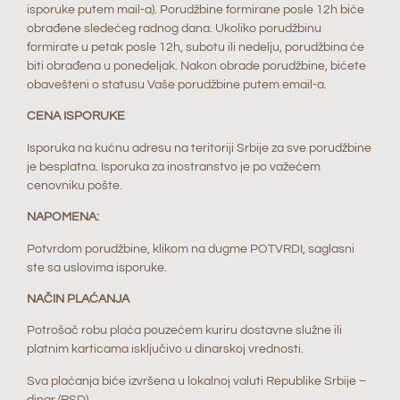
isporuke putem mail-a). Porudžbine formirane posle 12h biće
obrađene sledećeg radnog dana. Ukoliko porudžbinu
formirate u petak posle 12h, subotu ili nedelju, porudžbina će
biti obrađena u ponedeljak. Nakon obrade porudžbine, bićete
obavešteni o statusu Vaše porudžbine putem email-a.
CENA ISPORUKE
Isporuka na kućnu adresu na teritoriji Srbije za sve porudžbine
je besplatna. Isporuka za inostranstvo je po važećem
cenovniku pošte.
NAPOMENA:
Potvrdom porudžbine, klikom na dugme POTVRDI, saglasni
ste sa uslovima isporuke.
NAČIN PLAĆANJA
Potrošač robu plaća pouzećem kuriru dostavne služne ili
platnim karticama isključivo u dinarskoj vrednosti.
Sva plaćanja biće izvršena u lokalnoj valuti Republike Srbije –
dinar (RSD).