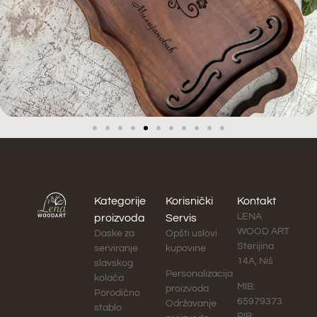
Kategorije
Korisnički
Kontakt
LENA
proizvoda
Servis
WOOD ART
Daske za
Opšti uslovi
Sterijina
serviranje
kupovine
14A, Niš
slavskog
Personalizacija
kolača
MIB:
proizvoda
Porodično
65979373
Održavanje
stablo
PIB: