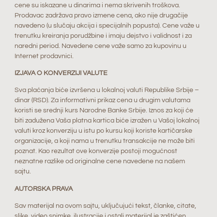
cene su iskazane u dinarima i nema skrivenih troškova.
Prodavac zadržava pravo izmene cena, ako nije drugačije
navedeno (u slučaju akcija i specijalnih popusta). Cene važe u
trenutku kreiranja porudžbine i imaju dejstvo i validnost i za
naredni period. Navedene cene važe samo za kupovinu u
Internet prodavnici.
IZJAVA O KONVERZIJI VALUTE
Sva plaćanja biće izvršena u lokalnoj valuti Republike Srbije –
dinar (RSD). Za informativni prikaz cena u drugim valutama
koristi se srednji kurs Narodne Banke Srbije. Iznos za koji će
biti zadužena Vaša platna kartica biće izražen u Vašoj lokalnoj
valuti kroz konverziju u istu po kursu koji koriste kartičarske
organizacije, a koji nama u trenutku transakcije ne može biti
poznat. Kao rezultat ove konverzije postoji mogućnost
neznatne razlike od originalne cene navedene na našem
sajtu.
AUTORSKA PRAVA
Sav materijal na ovom sajtu, uključujući tekst, članke, citate,
slike, video snimke, ilustracije i ostali materijal je zaštićen