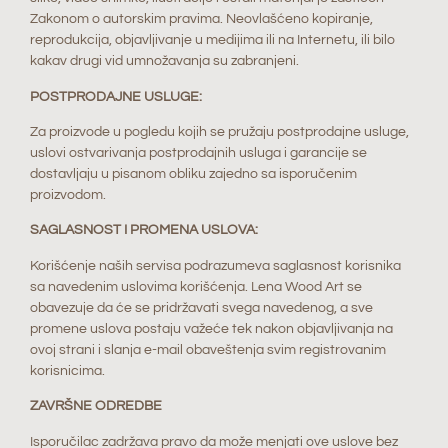
Zakonom o autorskim pravima. Neovlašćeno kopiranje,
reprodukcija, objavljivanje u medijima ili na Internetu, ili bilo
kakav drugi vid umnožavanja su zabranjeni.
POSTPRODAJNE USLUGE:
Za proizvode u pogledu kojih se pružaju postprodajne usluge,
uslovi ostvarivanja postprodajnih usluga i garancije se
dostavljaju u pisanom obliku zajedno sa isporučenim
proizvodom.
SAGLASNOST I PROMENA USLOVA:
Korišćenje naših servisa podrazumeva saglasnost korisnika
sa navedenim uslovima korišćenja. Lena Wood Art se
obavezuje da će se pridržavati svega navedenog, a sve
promene uslova postaju važeće tek nakon objavljivanja na
ovoj strani i slanja e-mail obaveštenja svim registrovanim
korisnicima.
ZAVRŠNE ODREDBE
Isporučilac zadržava pravo da može menjati ove uslove bez