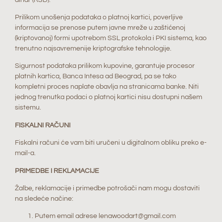
Prilikom unošenja podataka o platnoj kartici, poverljive
informacija se prenose putem javne mreže u zaštićenoj
(kriptovanoj) formi upotrebom SSL protokola i PKI sistema, kao
trenutno najsavremenije kriptografske tehnologije.
Sigurnost podataka prilikom kupovine, garantuje procesor
platnih kartica, Banca Intesa ad Beograd, pa se tako
kompletni proces naplate obavlja na stranicama banke. Niti
jednog trenutka podaci o platnoj kartici nisu dostupni našem
sistemu.
FISKALNI RAČUNI
Fiskalni računi će vam biti uručeni u digitalnom obliku preko e-
mail-a.
PRIMEDBE I REKLAMACIJE
Žalbe, reklamacije i primedbe potrošači nam mogu dostaviti
na sledeće načine:
Putem email adrese lenawoodart@gmail.com