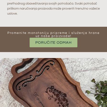
prethodnog obaveštavanja svojih potrošača. Svaki potrošač
prilikom naručivanja proizvoda može proveriti trenutno važeće
uslove.
Promenite monotoniju pripreme i služenja hrane
uz naše proizvode​!
PORUČITE ODMAH