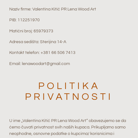
Naziv firme: Valentina Kitić PR Lena Wood Art
PIB: 112251970
Matićni broj: 65979373
Adresa sedišta: Sterijina 14-A
Kontakt telefon: +381 66 506 7413
Email: lenawoodart@gmail.com
POLITIKA
PRIVATNOSTI
U ime „Valentina Kitić PR Lena Wood Art“ obavezujemo se da
ćemo čuvati privatnost svih naših kupaca. Prikupljamo samo
neophodne, osnovne podatke o kupcima/ korisnicima i