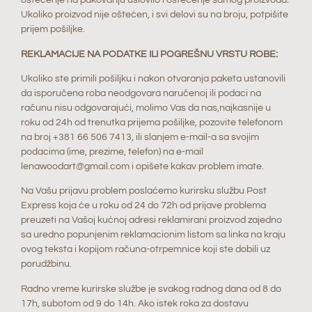
oštećenje na pakovanju uslovilo i oštećenje samog proizvoda.
Ukoliko proizvod nije oštećen, i svi delovi su na broju, potpišite
prijem pošiljke.
REKLAMACIJE NA PODATKE ILI POGREŠNU VRSTU ROBE:
Ukoliko ste primili pošiljku i nakon otvaranja paketa ustanovili
da isporučena roba neodgovara naručenoj ili podaci na
računu nisu odgovarajući, molimo Vas da nas,najkasnije u
roku od 24h od trenutka prijema pošiljke, pozovite telefonom
na broj +381 66 506 7413, ili slanjem e-mail-a sa svojim
podacima (ime, prezime, telefon) na e-mail
lenawoodart@gmail.com i opišete kakav problem imate.
Na Vašu prijavu problem poslaćemo kurirsku službu Post
Express koja će u roku od 24 do 72h od prijave problema
preuzeti na Vašoj kućnoj adresi reklamirani proizvod zajedno
sa uredno popunjenim reklamacionim listom sa linka na kraju
ovog teksta i kopijom računa-otrpemnice koji ste dobili uz
porudžbinu.
Radno vreme kurirske službe je svakog radnog dana od 8 do
17h, subotom od 9 do 14h. Ako istek roka za dostavu