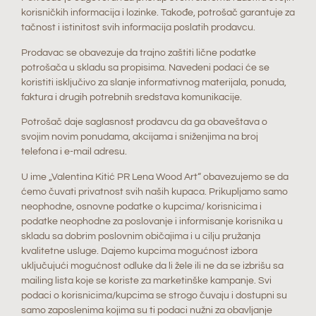
korisničkih informacija i lozinke. Takođe, potrošač garantuje za
tačnost i istinitost svih informacija poslatih prodavcu.
Prodavac se obavezuje da trajno zaštiti lične podatke
potrošača u skladu sa propisima. Navedeni podaci će se
koristiti isključivo za slanje informativnog materijala, ponuda,
faktura i drugih potrebnih sredstava komunikacije.
Potrošač daje saglasnost prodavcu da ga obaveštava o
svojim novim ponudama, akcijama i sniženjima na broj
telefona i e-mail adresu.
U ime „Valentina Kitić PR Lena Wood Art“ obavezujemo se da
ćemo čuvati privatnost svih naših kupaca. Prikupljamo samo
neophodne, osnovne podatke o kupcima/ korisnicima i
podatke neophodne za poslovanje i informisanje korisnika u
skladu sa dobrim poslovnim običajima i u cilju pružanja
kvalitetne usluge. Dajemo kupcima mogućnost izbora
uključujući mogućnost odluke da li žele ili ne da se izbrišu sa
mailing lista koje se koriste za marketinške kampanje. Svi
podaci o korisnicima/kupcima se strogo čuvaju i dostupni su
samo zaposlenima kojima su ti podaci nužni za obavljanje