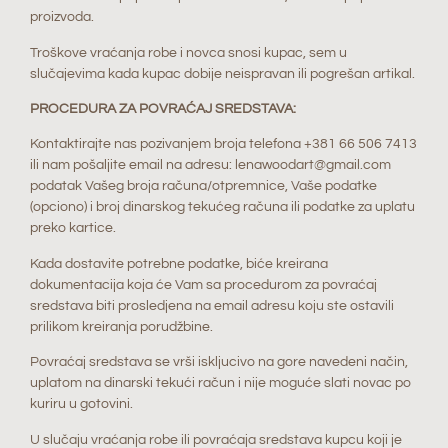
proizvoda.
Troškove vraćanja robe i novca snosi kupac, sem u
slučajevima kada kupac dobije neispravan ili pogrešan artikal.
PROCEDURA ZA POVRAĆAJ SREDSTAVA:
Kontaktirajte nas pozivanjem broja telefona +381 66 506 7413
ili nam pošaljite email na adresu: lenawoodart@gmail.com
podatak Vašeg broja računa/otpremnice, Vaše podatke
(opciono) i broj dinarskog tekućeg računa ili podatke za uplatu
preko kartice.
Kada dostavite potrebne podatke, biće kreirana
dokumentacija koja će Vam sa procedurom za povraćaj
sredstava biti prosledjena na email adresu koju ste ostavili
prilikom kreiranja porudžbine.
Povraćaj sredstava se vrši iskljucivo na gore navedeni način,
uplatom na dinarski tekući račun i nije moguće slati novac po
kuriru u gotovini.
U slučaju vraćanja robe ili povraćaja sredstava kupcu koji je