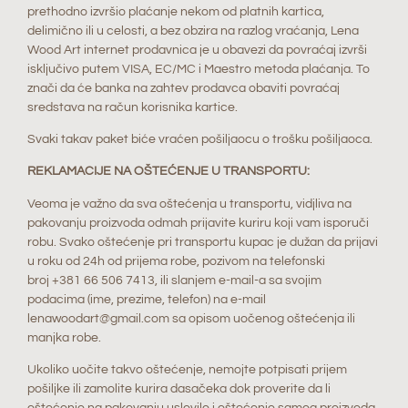
prethodno izvršio plaćanje nekom od platnih kartica,
delimično ili u celosti, a bez obzira na razlog vraćanja, Lena
Wood Art internet prodavnica je u obavezi da povraćaj izvrši
isključivo putem VISA, EC/MC i Maestro metoda plaćanja. To
znači da će banka na zahtev prodavca obaviti povraćaj
sredstava na račun korisnika kartice.
Svaki takav paket biće vraćen pošiljaocu o trošku pošiljaoca.
REKLAMACIJE NA OŠTEĆENJE U TRANSPORTU:
Veoma je važno da sva oštećenja u transportu, vidjliva na
pakovanju proizvoda odmah prijavite kuriru koji vam isporuči
robu. Svako oštećenje pri transportu kupac je dužan da prijavi
u roku od 24h od prijema robe, pozivom na telefonski
broj
+381 66 506 7413
, ili slanjem e-mail-a sa svojim
podacima (ime, prezime, telefon) na e-mail
lenawoodart@gmail.com sa opisom uočenog oštećenja ili
manjka robe.
Ukoliko uočite takvo oštećenje, nemojte potpisati prijem
pošiljke ili zamolite kurira dasačeka dok proverite da li