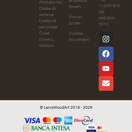
proizvoda
Poslužavnici
112251970
Saveti
Daske za
Tel:
sečenje
Proces
066/506-
Daske za
izrade
7413
serviranje
Činije
Politika
Slave u
Privatnosti
oktobru
© LenaWoodArt 2019 - 2026