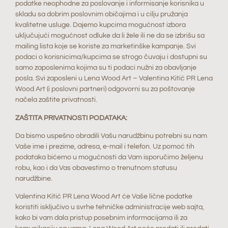
podatke neophodne za poslovanje i informisanje korisnika u
skladu sa dobrim poslovnim običajima i u cilju pružanja
kvalitetne usluge. Dajemo kupcima mogućnost izbora
uključujući mogućnost odluke da li žele ili ne da se izbrišu sa
mailing lista koje se koriste za marketinške kampanje. Svi
podaci o korisnicima/kupcima se strogo čuvaju i dostupni su
samo zaposlenima kojima su ti podaci nužni za obavljanje
posla. Svi zaposleni u Lena Wood Art – Valentina Kitić PR Lena
Wood Art (i poslovni partneri) odgovorni su za poštovanje
načela zaštite privatnosti.
ZAŠTITA PRIVATNOSTI PODATAKA:
Da bismo uspešno obradili Vašu narudžbinu potrebni su nam
Vaše ime i prezime, adresa, e-mail i telefon. Uz pomoć tih
podataka bićemo u mogućnosti da Vam isporučimo željenu
robu, kao i da Vas obavestimo o trenutnom statusu
narudžbine.
Valentina Kitić PR Lena Wood Art će Vaše lične podatke
koristiti isključivo u svrhe tehničke administracije web sajta,
kako bi vam dala pristup posebnim informacijama ili za