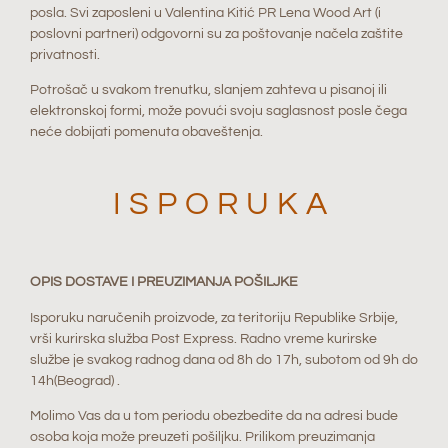
posla. Svi zaposleni u Valentina Kitić PR Lena Wood Art (i
poslovni partneri) odgovorni su za poštovanje načela zaštite
privatnosti.
Potrošač u svakom trenutku, slanjem zahteva u pisanoj ili
elektronskoj formi, može povući svoju saglasnost posle čega
neće dobijati pomenuta obaveštenja.
ISPORUKA
OPIS DOSTAVE I PREUZIMANJA POŠILJKE
Isporuku naručenih proizvode, za teritoriju Republike Srbije,
vrši kurirska služba Post Express. Radno vreme kurirske
službe je svakog radnog dana od 8h do 17h, subotom od 9h do
14h(Beograd) .
Molimo Vas da u tom periodu obezbedite da na adresi bude
osoba koja može preuzeti pošiljku. Prilikom preuzimanja