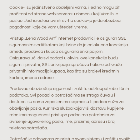
Cookie-i su jedinstveno dodeljeni Vama, i jedino mogu biti
pročitani od strane web servera u domenu koji Vam ih je
poslao. Jedna od osnovnih svrha cookie-ja je da obezbedi
pogodnosti koje će Vam uštedeti vreme.
Pristup „Lena Wood Art“ Internet prodavnici je osiguran SSL
sigurnosnim sertifikatom koji brine da je celokupna konekcija
između prodavca i kupca osigurana enkripcijom.
Osiguravajući da svi podaci u okviru ove konekcije budu
sigurni i privatni, SSL enkripcija sprečava hakere od krađe
privatnih informacija kupaca, kao što su brojevi kreditnih
kartica, imena i adrese.
Prodavac obezbeđuje sigurnost i zaštitu od zloupotrebe ličnih
podataka. Svi podaci o potrošačima se strogo čuvaju i
dostupni su samo zaposlenima kojima su ti podaci nužni za
obavljanje posla. Kurirska služba koja vrši dostavu kupljene
robe ima mogućnost pristupa podacima potrebnim za
izvršenje ugovorenog posla, ime, prezime, adresu i broj
telefona potrošača.
Potrošač je odgovoran za pristup svom sistemu i zaštitu svojih