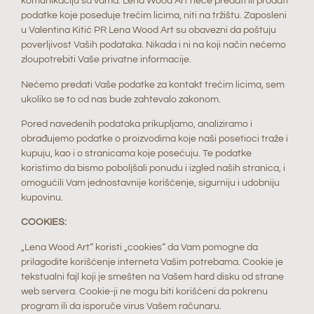
komunikaciju sa vama. Lena Wood Art neće predati ili prodati
podatke koje poseduje trećim licima, niti na tržištu. Zaposleni
u Valentina Kitić PR Lena Wood Art su obavezni da poštuju
poverljivost Vaših podataka. Nikada i ni na koji način nećemo
zloupotrebiti Vaše privatne informacije.
Nećemo predati Vaše podatke za kontakt trećim licima, sem
ukoliko se to od nas bude zahtevalo zakonom.
Pored navedenih podataka prikupljamo, analiziramo i
obrađujemo podatke o proizvodima koje naši posetioci traže i
kupuju, kao i o stranicama koje posećuju. Te podatke
koristimo da bismo poboljšali ponudu i izgled naših stranica, i
omogućili Vam jednostavnije korišćenje, sigurniju i udobniju
kupovinu.
COOKIES:
„Lena Wood Art“ koristi „cookies“ da Vam pomogne da
prilagodite korišćenje interneta Vašim potrebama. Cookie je
tekstualni fajl koji je smešten na Vašem hard disku od strane
web servera. Cookie-ji ne mogu biti korišćeni da pokrenu
program ili da isporuče virus Vašem računaru.