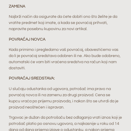
ZAMENA
Najbrži način da osigurate da ćete dobiti ono što želite je da
vratite predmet koji imate, a kada se povraćaj prihvati,
napravite posebnu kupovinu za novi artikal.
POVRAĆAJ NOVCA
Kada primimo i pregledamo vaš povraćaj, obavestićemo vas
da li je povraćaj sredstava odobren ili ne. Ako bude odobreno,
automatski će vam biti vraćena sredstva na račun koji nam
dostaviti.
POVRAĆAJ SREDSTAVA:
U slučaju odustanka od ugovora, potrošač ima pravo na
povraćaj novca ili na zamenu za drugi proizvod. Cena se
kupcu vraća po prijemu proizvoda, i nakon što se utvrdi da je
proizvod neoštećen i ispravan.
Trgovac je dužan da potrošaču bez odlaganja vrati iznos koji je
potrošač platio po osnovu ugovora, a najkasnije u roku od 14
dana od dana prijema izjave o odustanku, a nakon prijema