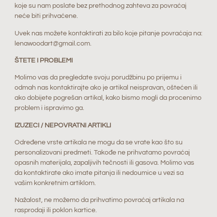
koje su nam poslate bez prethodnog zahteva za povraćaj
neće biti prihvaćene.
Uvek nas možete kontaktirati za bilo koje pitanje povraćaja na:
lenawoodart@gmail.com.
ŠTETE I PROBLEMI
Molimo vas da pregledate svoju porudžbinu po prijemu i
odmah nas kontaktirajte ako je artikal neispravan, oštećen ili
ako dobijete pogrešan artikal, kako bismo mogli da procenimo
problem i ispravimo ga.
IZUZECI / NEPOVRATNI ARTIKLI
Određene vrste artikala ne mogu da se vrate kao što su
personalizovani predmeti. Takođe ne prihvatamo povraćaj
opasnih materijala, zapaljivih tečnosti ili gasova. Molimo vas
da kontaktirate ako imate pitanja ili nedoumice u vezi sa
vašim konkretnim artiklom.
Nažalost, ne možemo da prihvatimo povraćaj artikala na
rasprodaji ili poklon kartice.