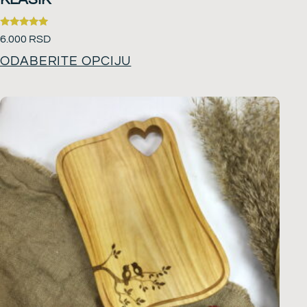
Ocenjeno
6.000
RSD
sa
5.00
ODABERITE OPCIJU
od 5