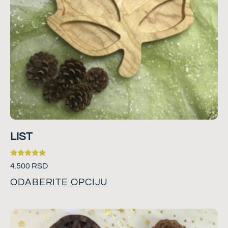
LIST
Ocenjeno
4.500
RSD
sa
5.00
ODABERITE OPCIJU
od 5