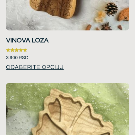
VINOVA LOZA
Ocenjeno
3.900
RSD
sa
5.00
ODABERITE OPCIJU
od 5