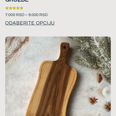
Ocenjeno
7.000
RSD
–
9.000
RSD
sa
5.00
ODABERITE OPCIJU
od 5