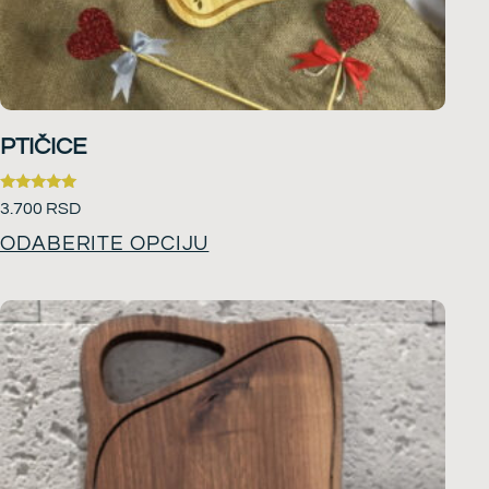
PTIČICE
Ocenjeno
3.700
RSD
sa
5.00
ODABERITE OPCIJU
od 5