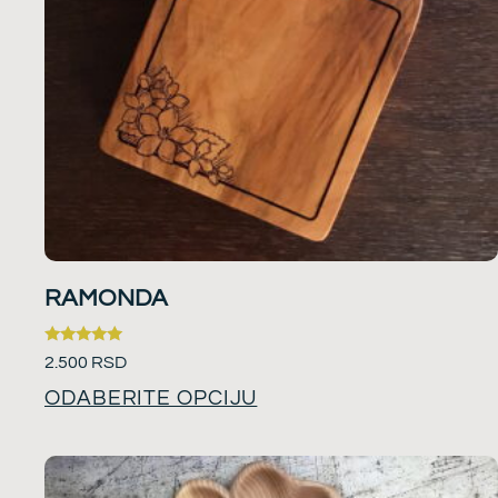
RAMONDA
Ocenjeno
2.500
RSD
sa
5.00
ODABERITE OPCIJU
od 5