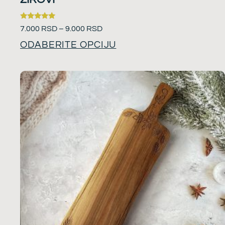
Ocenjeno
7.000
RSD
–
9.000
RSD
sa
5.00
ODABERITE OPCIJU
od 5