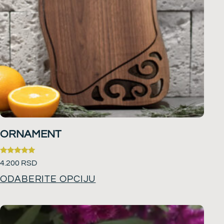
ORNAMENT
Ocenjeno
4.200
RSD
sa
5.00
ODABERITE OPCIJU
od 5