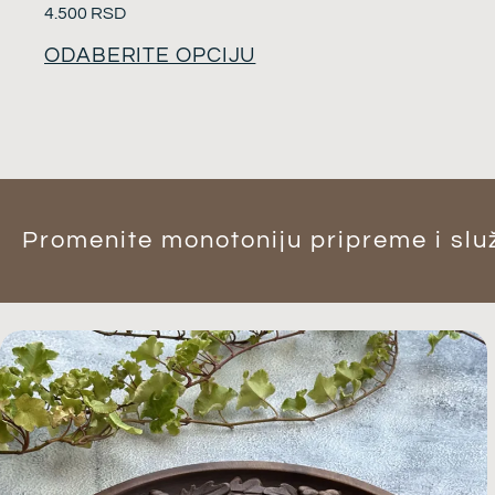
Ocenjeno
4.500
RSD
sa
5.00
od 5
ODABERITE OPCIJU
Promenite monotoniju pripreme i služ