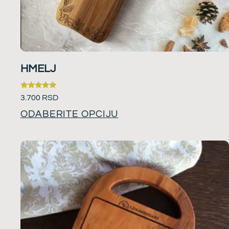
HMELJ
Ocenjeno
3.700
RSD
sa
5.00
ODABERITE OPCIJU
od 5