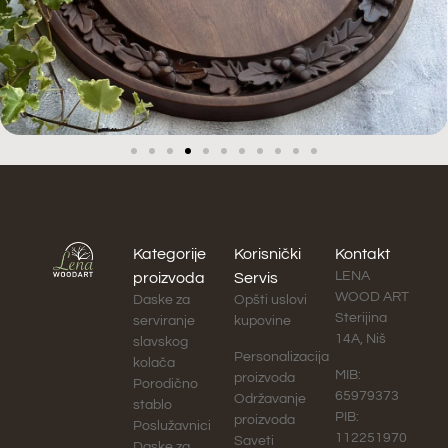
Kategorije
Korisnički
Kontakt
LENA
proizvoda
Servis
WOOD ART
Daske za
Opšti uslovi
Sterijina
serviranje
kupovine
14A, Niš
slavskog
Personalizacija
kolača
MIB:
proizvoda
Porodično
65979373
Održavanje
stablo
PIB:
proizvoda
Poslužavnici
112251970
Saveti
Daske za