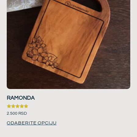
RAMONDA
Ocenjeno
2.500
RSD
sa
5.00
ODABERITE OPCIJU
od 5