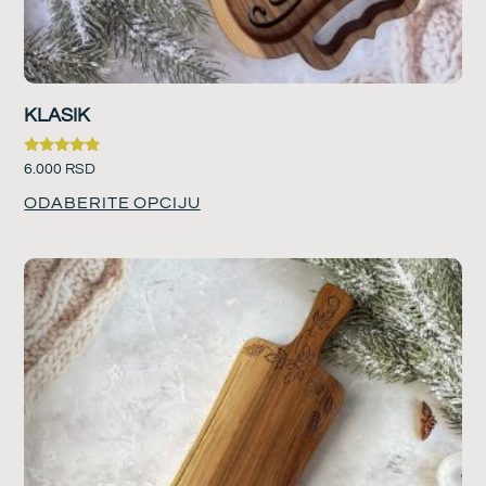
KLASIK
Ocenjeno
6.000
RSD
sa
5.00
ODABERITE OPCIJU
od 5