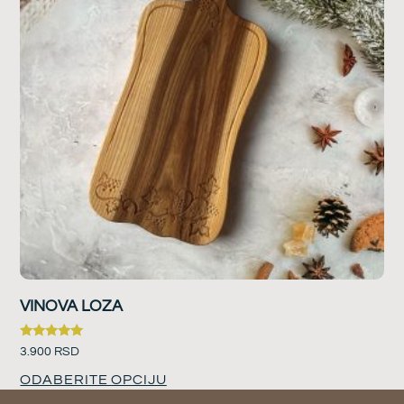
VINOVA LOZA
Ocenjeno
3.900
RSD
sa
5.00
ODABERITE OPCIJU
od 5