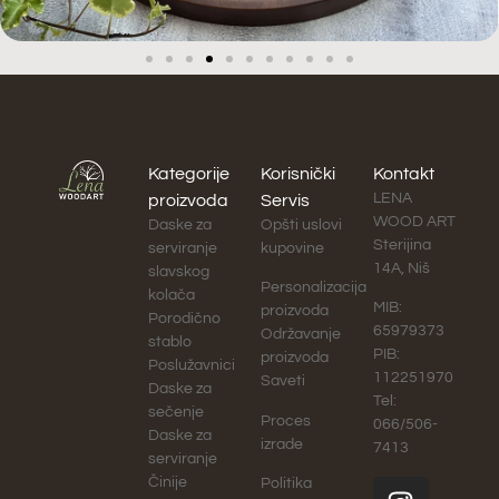
Kategorije
Korisnički
Kontakt
LENA
proizvoda
Servis
WOOD ART
Daske za
Opšti uslovi
Sterijina
serviranje
kupovine
14A, Niš
slavskog
Personalizacija
kolača
MIB:
proizvoda
Porodično
65979373
Održavanje
stablo
PIB:
proizvoda
Poslužavnici
112251970
Saveti
Daske za
Tel:
sečenje
Proces
066/506-
Daske za
izrade
7413
serviranje
Činije
Politika