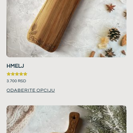
HMELJ
Ocenjeno
3.700
RSD
sa
5.00
ODABERITE OPCIJU
od 5