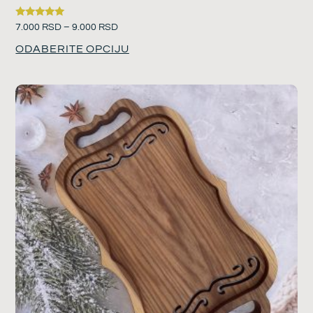
Ocenjeno
7.000
RSD
–
9.000
RSD
sa
5.00
ODABERITE OPCIJU
od 5