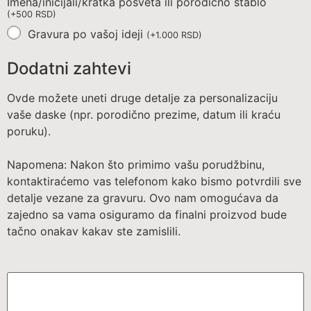
Imena/inicijali/kratka posveta ili porodično stablo
(
+
500
RSD
)
Gravura po vašoj ideji
(
+
1.000
RSD
)
Dodatni zahtevi
Ovde možete uneti druge detalje za personalizaciju
vaše daske (npr. porodično prezime, datum ili kraću
poruku).
Napomena: Nakon što primimo vašu porudžbinu,
kontaktiraćemo vas telefonom kako bismo potvrdili sve
detalje vezane za gravuru. Ovo nam omogućava da
zajedno sa vama osiguramo da finalni proizvod bude
tačno onakav kakav ste zamislili.