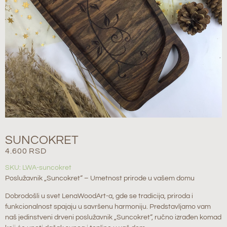
SUNCOKRET
4.600
RSD
SKU: LWA-suncokret
Poslužavnik „Suncokret“ – Umetnost prirode u vašem domu
Dobrodošli u svet LenaWoodArt-a, gde se tradicija, priroda i
funkcionalnost spajaju u savršenu harmoniju. Predstavljamo vam
naš jedinstveni drveni poslužavnik „Suncokret“, ručno izrađen komad