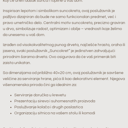
koji će uneti dašak sunca i topline u vaš dom.
Inspirisan lepotom i simbolikom suncokreta, ovaj poslužavnik je
pažljivo dizajniran da bude ne samo funkcionalan predmet, već i
pravo umetničko delo. Centralni motiv suncokreta, precizno graviran
u drvo, simbolizuje radost, optimizam i obilje – vrednosti koje želimo
da unesemo u vaš dom.
Izrađen od visokokvalitetnog punog drveta, najčešće hrasta, oraha ili
jasena, svaki poslužavnik „Suncokret“ je jedinstven zahvaljujući
prirodnim šarama drveta. Ovo osigurava da će vaš primerak biti
zaista unikatan.
Sa dimenzijama od približno 40×20 cm, ovaj poslužavnik je savršene
veličine za serviranje hrane, pića ili kao dekorativni element. Njegova
višenamenska priroda čini ga idealnim za:
Serviranje doručka u krevetu
Prezentaciju sireva i suhomesnatih proizvoda
Posluživanje kolača i drugih poslastica
Organizaciju sitnica na vašem stolu ili komodi