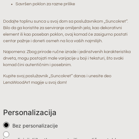
Savršen poklon za razne prilike
Dodajte toplinu sunca u svoj dom sa poslužavnikom „Suncokret“.
Bilo da ga koristite za serviranje omiljenih jela, kao dekorativni
element ili kao poseban poklon, ovaj komad će zasigurno postati
centar pažnje i doneti osmeh na lica vaših najmilijih.
Napomena: Zbog prirode ručne izrade i jedinstvenih karakteristika
drveta, mogu postojati male varijacije u boji i teksturi, što svaki
komad čini autentičnim i posebnim.
Kupite svoj poslužavnik „Suncokret“ danas i unesite deo
LenaWoodArt magije u svoj dom!
Personalizacija
Bez personalizacije