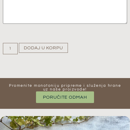
DODAJ U KORPU
Promenite monotoniju pripreme i služenja hrane
uz naše proizvode​!
PORUČITE ODMAH