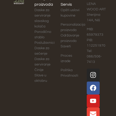
LENA
proizvoda
Servis
WOOD ART
Daske za
Opšti uslovi
Sterijina
serviranje
kupovine
14A, Niš
slavskog
Personalizacija
kolača
MIB:
proizvoda
Porodično
65979373
Održavanje
stablo
PIB:
proizvoda
Poslužavnici
112251970
Saveti
Daske za
Tel:
sečenje
Proces
066/506-
Daske za
izrade
7413
serviranje
Činije
Politika
Slave u
Privatnosti
oktobru