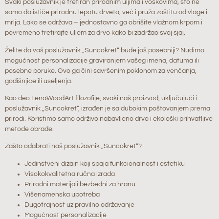
Svaki poslužavnik je tretiran prirodnim uljima i voskovima, što ne
samo da ističe prirodnu lepotu drveta, već i pruža zaštitu od vlage i
mrlja. Lako se održava – jednostavno ga obrišite vlažnom krpom i
povremeno tretirajte uljem za drvo kako bi zadržao svoj sjaj.
Želite da vaš poslužavnik „Suncokret“ bude još posebniji? Nudimo
mogućnost personalizacije graviranjem vašeg imena, datuma ili
posebne poruke. Ovo ga čini savršenim poklonom za venčanja,
godišnjice ili useljenja.
Kao deo LenaWoodArt filozofije, svaki naš proizvod, uključujući i
poslužavnik „Suncokret“, izrađen je sa dubokim poštovanjem prema
prirodi. Koristimo samo održivo nabavljeno drvo i ekološki prihvatljive
metode obrade.
Zašto odabrati naš poslužavnik „Suncokret“?
Jedinstveni dizajn koji spaja funkcionalnost i estetiku
Visokokvalitetna ručna izrada
Prirodni materijali bezbedni za hranu
Višenamenska upotreba
Dugotrajnost uz pravilno održavanje
Mogućnost personalizacije