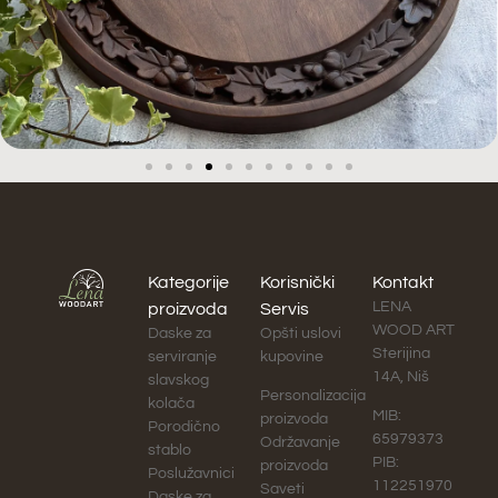
Kategorije
Korisnički
Kontakt
LENA
proizvoda
Servis
WOOD ART
Daske za
Opšti uslovi
Sterijina
serviranje
kupovine
14A, Niš
slavskog
Personalizacija
kolača
MIB:
proizvoda
Porodično
65979373
Održavanje
stablo
PIB:
proizvoda
Poslužavnici
112251970
Saveti
Daske za