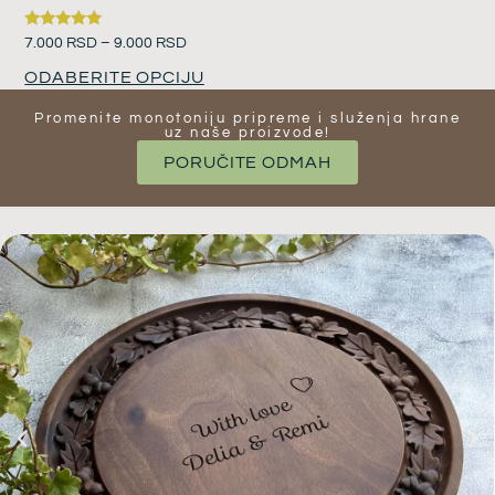
Ocenjeno
7.000
RSD
–
9.000
RSD
sa
5.00
ODABERITE OPCIJU
od 5
Promenite monotoniju pripreme i služenja hrane
uz naše proizvode​!
PORUČITE ODMAH