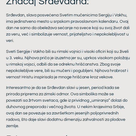
Značaj Srđevdana:
Srđevdan, slava posvećena Svetim mučenicima Sergiju i Vakhu,
ima jedinstveno mesto u srpskom pravoslavnom kalendaru. Ovaj
dan ne samo da obeležava sećanje na svece koji su svoj život dali
za veru, već i simbolizuje vernost, prijateljstvo i nepokolebljivost u
veri.
Sveti Sergije i Vakho bili su rimski vojnici i visoki oficiri koji su živeli
u 3. veku. Njihova priča je izuzetna jer su, uprkos visokom položaju
u rimskoj vojsci, odbili da se odreknu hrišćanstva. Zbog svoje
nepokolebljive vere, bili su mučeni i pogubljeni. Njihova hrabrost i
vernost Hristu inspirisala je mnoge hrišćane kroz vekove.
Interesantno je da se Srđevdan slavi u jesen, period kada se
priroda priprema za zimski odmor. Ova simbolika može se
povezati sa žrtvom svetaca, gde iz prividnog „umiranja“ dolazi do
duhovnog preporoda i večnog života. U nekim krajevima Srbije,
ovaj dan se povezuje sa završetkom jesenjih poljoprivrednih
radova, što daje slavi dodatnu dimenziju zahvalnosti za plodove
zemlje.