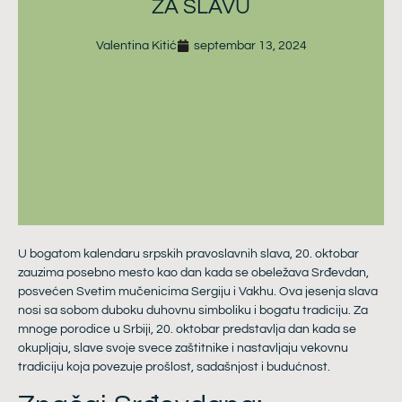
ZA SLAVU
Valentina Kitić
septembar 13, 2024
U bogatom kalendaru srpskih pravoslavnih slava, 20. oktobar
zauzima posebno mesto kao dan kada se obeležava Srđevdan,
posvećen Svetim mučenicima Sergiju i Vakhu. Ova jesenja slava
nosi sa sobom duboku duhovnu simboliku i bogatu tradiciju. Za
mnoge porodice u Srbiji, 20. oktobar predstavlja dan kada se
okupljaju, slave svoje svece zaštitnike i nastavljaju vekovnu
tradiciju koja povezuje prošlost, sadašnjost i budućnost.