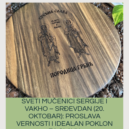
SVETI MUČENICI SERGIJE I
VAKHO – SRĐEVDAN (20.
OKTOBAR): PROSLAVA
VERNOSTI I IDEALAN POKLON