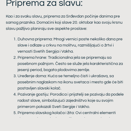
Priprema za slavu:
Kao i za svaku slavu, priprema za Srđevdan počinje danima pre
samog praznika. Domaćini koji slave 20. oktobar kao svoju krsnu
slavu pažljivo planiraju sve aspekte proslave:
Duhovna priprema: Mnogi vernici poste nekoliko dana pre
slave i odlaze u crkvu na molitvu, razmišljajući o žrtvi i
vernosti Svetih Sergija i Vakha.
Priprema hrane: Tradicionalna jela se pripremaju sa
posebnom pažnjom. Često se služe jela karakteristična za
jesenji period, bogata plodovima zemlje.
Uređenje doma: Kuća se temeljno čisti i ukrašava, sa
posebnim naglaskom na ikonu svetaca i mesto gde će biti
postavljen slavski kolač.
Pozivanje gostiju: Porodica i prijatelji se pozivaju da podele
radost slave, simbolizujući zajedništvo koje su svojim
primerom pokazali Sveti Sergije i Vakho.
Priprema slavskog kolača i žita: Ovi centralni elementi
slave se pripremaju dan pre ili rano ujutru na dan slave,
simbolizujući Hristovo telo i vaskrsenje.