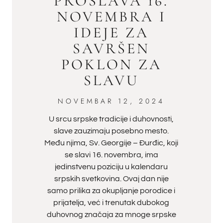
PROSLAVA 16.
NOVEMBRA I
IDEJE ZA
SAVRŠEN
POKLON ZA
SLAVU
NOVEMBAR 12, 2024
U srcu srpske tradicije i duhovnosti,
slave zauzimaju posebno mesto.
Među njima, Sv. Georgije – Đurđic, koji
se slavi 16. novembra, ima
jedinstvenu poziciju u kalendaru
srpskih svetkovina. Ovaj dan nije
samo prilika za okupljanje porodice i
prijatelja, već i trenutak dubokog
duhovnog značaja za mnoge srpske