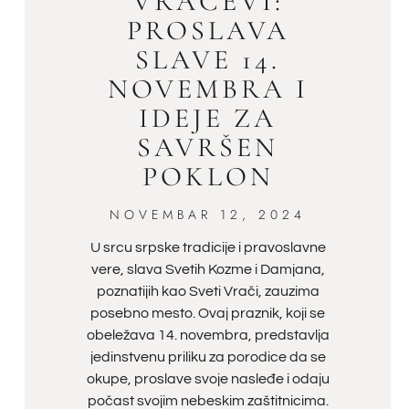
VRAČEVI:
PROSLAVA
SLAVE 14.
NOVEMBRA I
IDEJE ZA
SAVRŠEN
POKLON
NOVEMBAR 12, 2024
U srcu srpske tradicije i pravoslavne
vere, slava Svetih Kozme i Damjana,
poznatijih kao Sveti Vrači, zauzima
posebno mesto. Ovaj praznik, koji se
obeležava 14. novembra, predstavlja
jedinstvenu priliku za porodice da se
okupe, proslave svoje nasleđe i odaju
počast svojim nebeskim zaštitnicima.