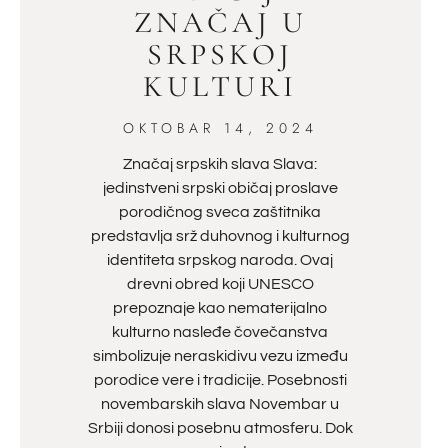
ZNAČAJ U
SRPSKOJ
KULTURI
OKTOBAR 14, 2024
Značaj srpskih slava Slava:
jedinstveni srpski običaj proslave
porodičnog sveca zaštitnika
predstavlja srž duhovnog i kulturnog
identiteta srpskog naroda. Ovaj
drevni obred koji UNESCO
prepoznaje kao nematerijalno
kulturno nasleđe čovečanstva
simbolizuje neraskidivu vezu između
porodice vere i tradicije. Posebnosti
novembarskih slava Novembar u
Srbiji donosi posebnu atmosferu. Dok