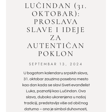
LUČINDAN (31.
OKTOBAR):
PROSLAVA
SLAVE I IDEJE
ZA
AUTENTIČAN
POKLON
SEPTEMBAR 13, 2024
U bogatom kalendaru srpskih slava,
31. oktobar zauzima posebno mesto
kao dan kada se slavi Sveti evanđelist
Luka, poznatiji kao Lučindan. Ova
slava, duboko ukorenjena u našoj
tradiciji, predstavlja više od običnog
datuma – ona je simbol duhovnosti,