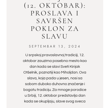
(12. OKTOBAR):
PROSLAVA I
SAVRŠEN
POKLON ZA
SLAVU
SEPTEMBAR 13, 2024
U srpskoj pravoslavnoj tradiciji, 12.
oktobar zauzima posebno mesto kao
dan kada se slavi Sveti Kirijak
Otšelnik, poznatiji kao Miholjdan. Ova
slava, koja pada u jesen, nosi sa
sobom duboko duhovno značenje i
bogatu tradiciju. Za mnoge porodice
u Srbiji, 12. oktobar predstavlja dan
kada se okupljaju, slave svog sveca