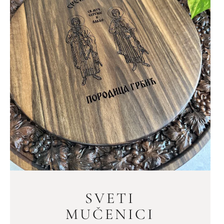
SVETI
MUČENICI