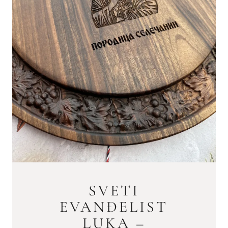
SVETI
EVANĐELIST
LUKA –