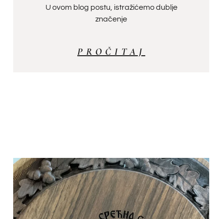
U ovom blog postu, istražićemo dublje
značenje
PROČITAJ