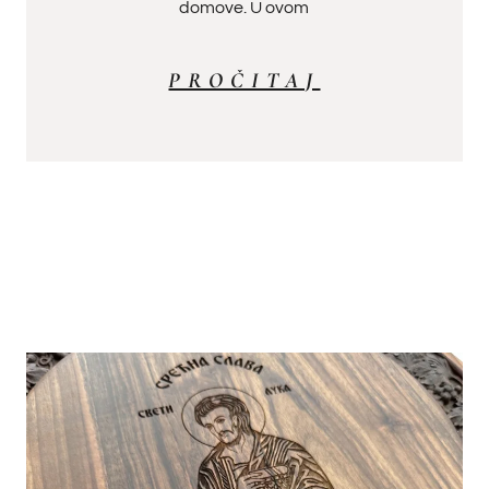
domove. U ovom
PROČITAJ