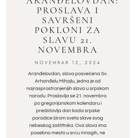
ARANĐELOVDAN:
PROSLAVA I
SAVRŠENI
POKLONI ZA
SLAVU 21.
NOVEMBRA
NOVEMBAR 12, 2024
Aranđelovdan, slava posvećena Sv.
Arhanđelu Mihajlu, jedna je od
najrasprostranjenijih slava u srpskom
narodu. Proslavlja se 21. novembra
po gregorijanskom kalendaru i
predstavlja dan kada srpske
porodice širom sveta slave svog
nebeskog zaštitnika. Ova slava ima
posebno mesto u srcu mnogih, ne