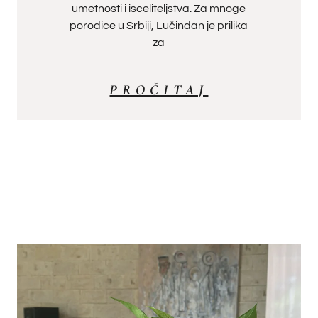
umetnosti i isceliteljstva. Za mnoge
porodice u Srbiji, Lučindan je prilika
za
PROČITAJ