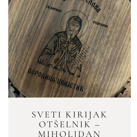
SVETI KIRIJAK
OTŠELNIK –
MIHOLJDAN