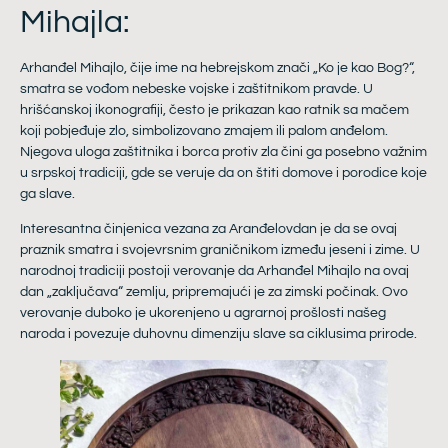
Mihajla:
Arhanđel Mihajlo, čije ime na hebrejskom znači „Ko je kao Bog?“,
smatra se vođom nebeske vojske i zaštitnikom pravde. U
hrišćanskoj ikonografiji, često je prikazan kao ratnik sa mačem
koji pobjeđuje zlo, simbolizovano zmajem ili palom anđelom.
Njegova uloga zaštitnika i borca protiv zla čini ga posebno važnim
u srpskoj tradiciji, gde se veruje da on štiti domove i porodice koje
ga slave.
Interesantna činjenica vezana za Aranđelovdan je da se ovaj
praznik smatra i svojevrsnim graničnikom između jeseni i zime. U
narodnoj tradiciji postoji verovanje da Arhanđel Mihajlo na ovaj
dan „zaključava“ zemlju, pripremajući je za zimski počinak. Ovo
verovanje duboko je ukorenjeno u agrarnoj prošlosti našeg
naroda i povezuje duhovnu dimenziju slave sa ciklusima prirode.