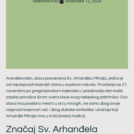
Valentina Kitić
novembar 12, 2024
Aranđelovdan, slava posvećena Sv. Arhanđelu Mihajlu, jedna je
od najrasprostranjenijih slava u srpskom narodu. Proslavlja se 21.
novembra po gregorijanskom kalendaru i predstavlja dan kada
srpske porodice širom sveta slave svog nebeskog zaštitnika. Ova
slava ima posebno mesto u srcu mnogih, ne samo zbog svoje
rasprostranjenosti već i zbog duboke simbolike i značaja koji
Arhanđel Mihajlo ima u hrišćanskoj tradiciji.
Značaj Sv. Arhanđela