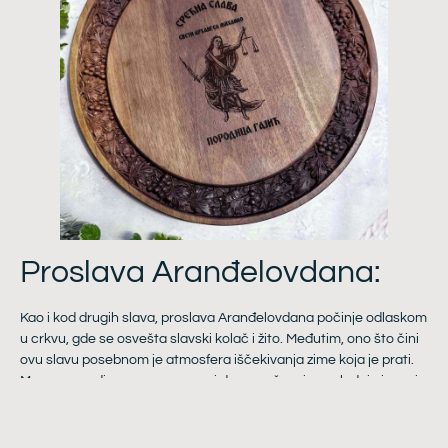
Proslava Aranđelovdana:
Kao i kod drugih slava, proslava Aranđelovdana počinje odlaskom
u crkvu, gde se osvešta slavski kolač i žito. Međutim, ono što čini
ovu slavu posebnom je atmosfera iščekivanja zime koja je prati.
Mnoge porodice upravo na ovaj dan završavaju poslednje jesenje
poslove i pripremaju se za nadolazeće hladnije dane.
Trpeza za Aranđelovdan tradicionalno je bogata i obilna, što